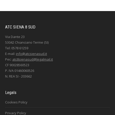
ATC SIENA 8 SUD
Via Dante 23
53042 Chianciano Terme (SI)
Tel: 0578 61259
E-mail:
info@atcsienasud.it
Pec:
atc8sienasud@legalmail.it
CF 90028560523
P. IVA 01460060526
N. REA SI - 203662
Legals
Cookies Policy
Privacy Policy