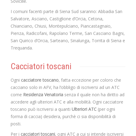
Sovicille.
I comuni facenti parte di Siena Sud saranno: Abbadia San
Salvatore, Asciano, Castiglione d’Orcia, Cetona,
Chianciano, Chiusi, Montepulciano, Piancastagnaio,
Pienza, Radicofani, Rapolano Terme, San Casciano Bagni,
San Quirico d’Orcia, Sarteano, Sinalunga, Torrita di Siena e
Trequanda.
Cacciatori toscani
Ogni
cacciatore toscano
, fatta eccezione per coloro che
cacciano solo in AFV, ha l’obbligo di iscriversi ad un ATC
come
Residenza Venatoria
senza il quale non ha diritto ad
accedere agli ulteriori ATC e alla mobilità. Ogni cacciatore
toscano può iscriversi a quanti
Ulteriori ATC
(per ogni
forma di caccia) desidera, purchè ci sia disponibilità di
posti.
Per i
cacciatori toscani
, ogni ATC a cui si intende iscriversi