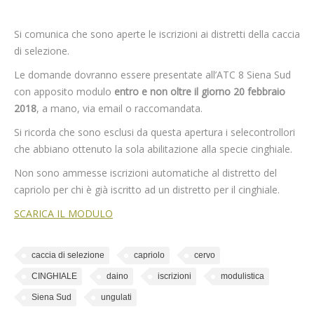
Strutture
Si comunica che sono aperte le iscrizioni ai distretti della caccia
Fauna
di selezione.
PREVENZIONE e RISARCIMENTO
Le domande dovranno essere presentate all’ATC 8 Siena Sud
DANNI
con apposito modulo
entro e non oltre il giorno 20 febbraio
2018
, a mano, via email o raccomandata.
Contatti
Si ricorda che sono esclusi da questa apertura i selecontrollori
che abbiano ottenuto la sola abilitazione alla specie cinghiale.
Non sono ammesse iscrizioni automatiche al distretto del
capriolo per chi è già iscritto ad un distretto per il cinghiale.
SCARICA IL MODULO
caccia di selezione
capriolo
cervo
CINGHIALE
daino
iscrizioni
modulistica
Siena Sud
ungulati