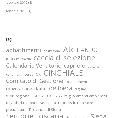
febbraio 2015
(1)
gennaio 2015
(1)
Tag
Atc
BANDO
abbattimenti
abilitazione
caccia di selezione
caccia
BILANCIO
capriolo
Calendario Venatorio
catture
CINGHIALE
cervo
censimenti
CIA
Comitato di Gestione
contenimenti
delibera
daino
convocazione
fagiano
iscrizioni
fuori regione
miglioramenti ambientali
lazio
migratoria
modulistica
mobilità venatoria
piccione
Provincia di Siena
preapertura
regione toscana
Siena
riserve naturali