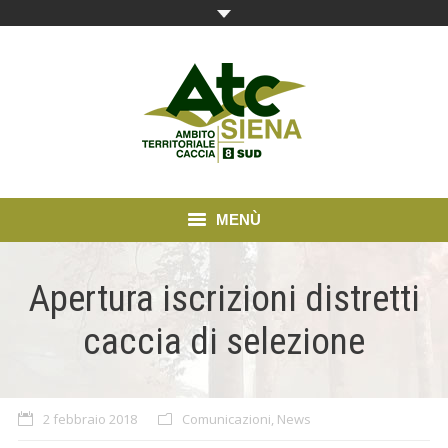
MENÙ
Home
Apertura iscrizioni distretti
News e comunicazioni
caccia di selezione
Modulistica
Cartografia
2 febbraio 2018
Comunicazioni
,
News