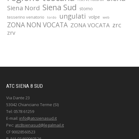
Siena Sud
Siena Nord
storno
ungulati
volpe
tesserino venatorio
tordo
web
ZONA NON VOCATA
zrc
ZONA VOCATA
zrv
ATC SIENA 8 SUD
Via Dante 23
53042 Chianciano Terme (SI)
Tel: 0578 61259
E-mail:
info@atcsienasud.it
Pec:
atc8sienasud@legalmail.it
CF 90028560523
P. IVA 01460060526